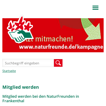
NaturFreunde Frankenthal
Jump to navigation
Suchformular
Suche
Sie
Startseite
sind
hier
Mitglied werden
Mitglied werden bei den NaturFreunden in
Frankenthal